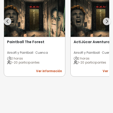
Paintball The Forest
ActiJúcar Aventura
Airsoft y Paintball · Cuenca
Airsoft y Paintball · Cuen
2 horas
2 horas
1-20 participantes
1-20 participantes
Ver información
Ver i