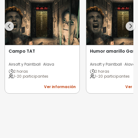
Campo TAT
Humor amarillo Gast
Airsoft y Paintball · Alava
Airsoft y Paintball · Alava
2 horas
2 horas
1-20 participantes
1-20 participantes
Ver información
Ver i