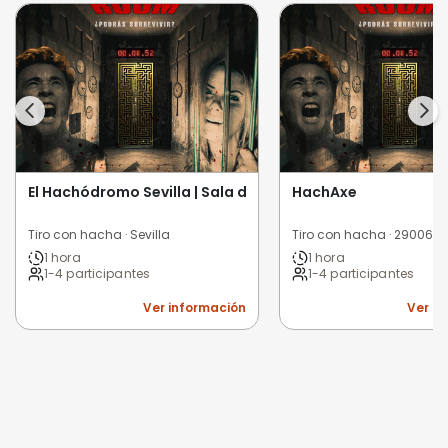
El Hachódromo Sevilla | Sala de tiro de hacha
HachAxe
Tiro con hacha · Sevilla
Tiro con hacha · 29006 
1 hora
1 hora
1-4 participantes
1-4 participantes
Ver información
Ver i