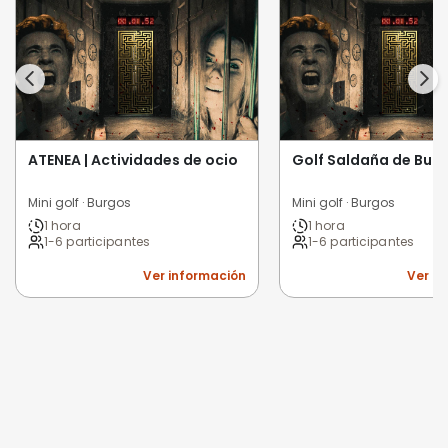
ATENEA | Actividades de ocio
Golf Saldaña de Bur
Mini golf · Burgos
Mini golf · Burgos
1 hora
1 hora
1-6 participantes
1-6 participantes
Ver información
Ver i