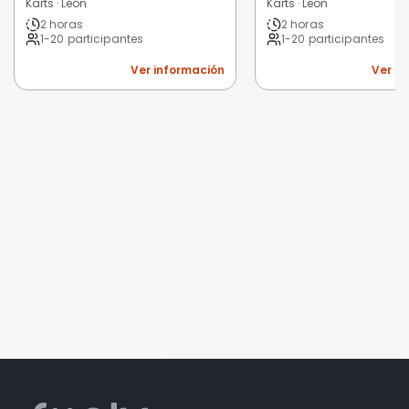
Karts · Leon
Karts · Leon
2 horas
2 horas
1-20 participantes
1-20 participantes
Ver información
Ver i