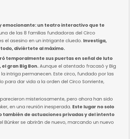
Desde 25,00 €
Precio base según 
 orientativo
disponibilidad
ntelación
ra reservar
a?
cia única y emocionante: un teatro interacti
encarnar a una de las 8 familias fundadoras del
añar quién es el asesino en un intrigante cluedo.
ive y sobre todo, diviértete al máximo.