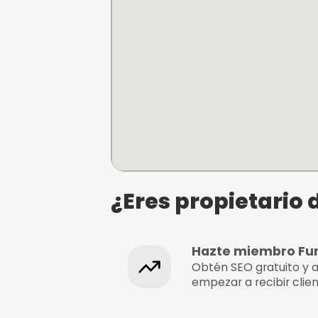
Vídeo del ev
¿Dónde se e
Cluedo: El circo de Bi
C/Arganda 33, Madrid