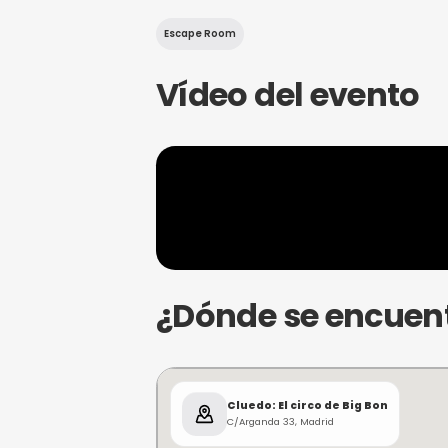
Hace unos días, el Circo 
por el intento de asesinato
Bon se encuentra en coma, e
ocho familias más poderosa
guarda oscuros secretos.
Tras el incidente, las ocho
convocadas a su antiguo re
era el escenario de sus re
de asesinato de Big Bon.
L
capítulo en esta intrigante h
Escape Room