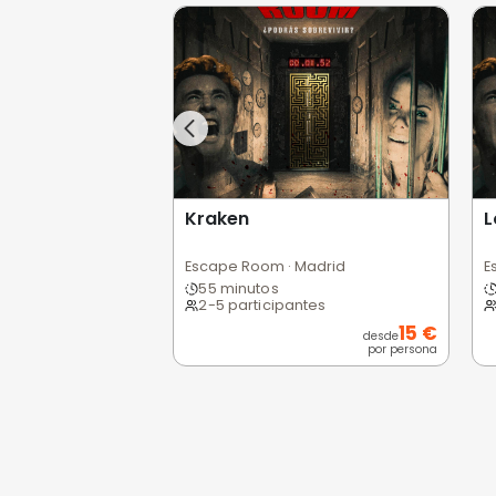
Opiniones de
0,0
/5
Pésimo
(0)