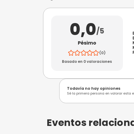
Obtén SEO g
empezar a r