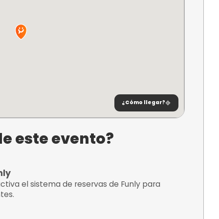
ento
ncuentra?
g Bon