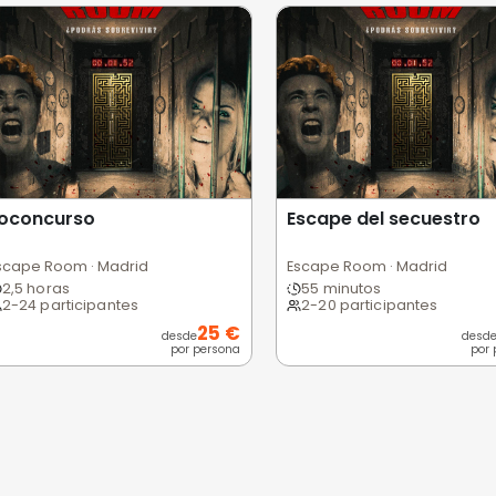
 usuarios
Excelente
Bueno
Medio
Malo
Pésimo