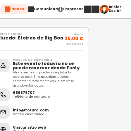
Planes
Comuni
Compartir
RESERVA ONLINE
Cluedo: El circo de Bi
RESERVA NO DISPONIBL
Este evento toda
puede reservar 
Ahora mismo no puedes c
reserva aquí. Si lo necesi
contactar directamente 
usando estos datos.
659378707
Teléfono de contacto