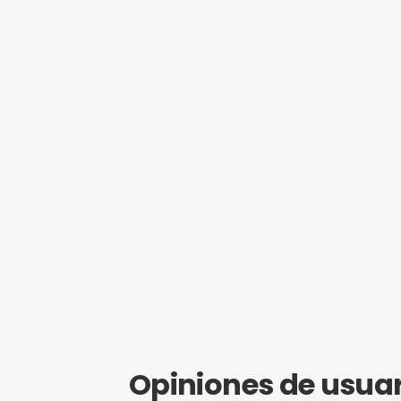
¿Eres propie
Hazte mi