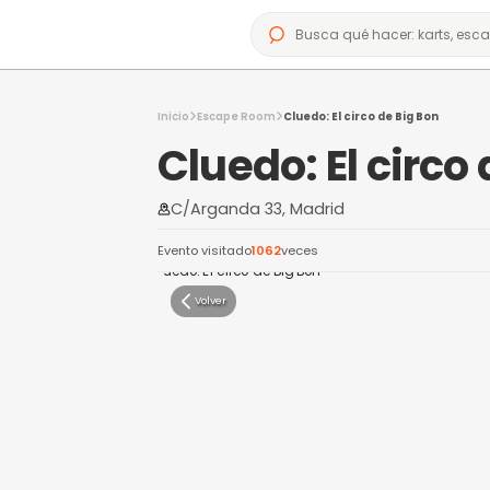
Inicio
Escape Room
Cluedo: El circo d
Cluedo: El 
C/Arganda 33, Madrid
Evento visitado
1062
veces
Volver