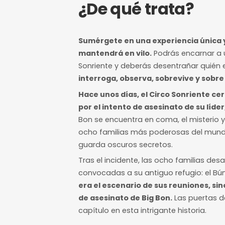
4/10
Nivel de dificultad
12 horas de a
Margen mínimo pa
¿De qué trat
Sumérgete en una experien
mantendrá en vilo.
Podrás 
Sonriente y deberás desentr
interroga, observa, sobrev