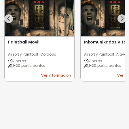
Paintball Movil
Inkomunikados Vitor
Airsoft y Paintball · Cordoba
Airsoft y Paintball · Alava
2 horas
2 horas
1-20 participantes
1-20 participantes
Ver información
Ver i