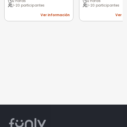
2 horas
2 horas
1-20 participantes
1-20 participantes
Ver información
Ver i