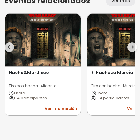
Eventos relacionados
Ver más
Hacha&Mordisco
El Hachazo Murcia
Tiro con hacha · Alicante
Tiro con hacha · Murcia
1 hora
1 hora
1-4 participantes
1-4 participantes
Ver información
Ver i