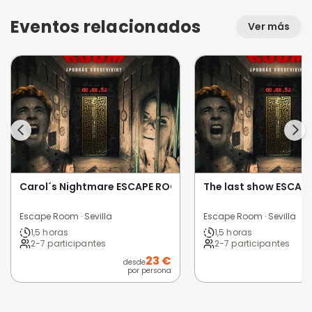
Eventos relacionados
Ver más
Carol´s Nightmare ESCAPE ROOM
The last show ESCA
Escape Room · Sevilla
Escape Room · Sevilla
1,5 horas
1,5 horas
2-7 participantes
2-7 participantes
23 €
desde
d
por persona