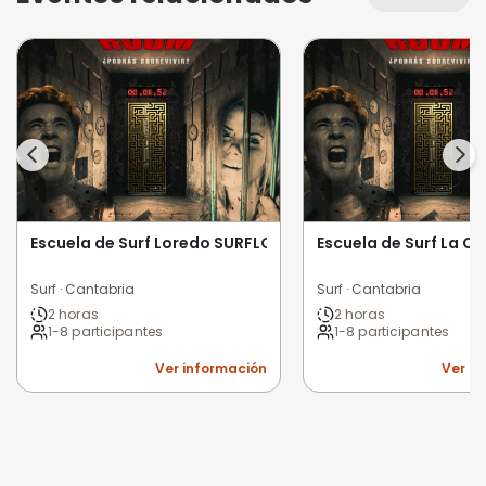
Escuela de Surf Loredo SURFLOSOFY SCHOOL
Escuela de Surf La Cu
Surf · Cantabria
Surf · Cantabria
2 horas
2 horas
1-8 participantes
1-8 participantes
Ver información
Ver i