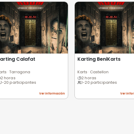
 usuarios
Excelente
Bueno
Medio
Malo
Pésimo