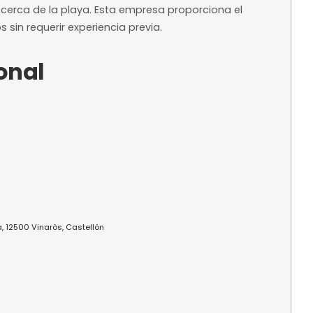
ntelación
ra reservar
a?
 de karts al aire libre ubicada en el municipio de 
stellón, muy cerca de la playa. Esta empresa pro
 para usuarios sin requerir experiencia previa.
 adicional
os