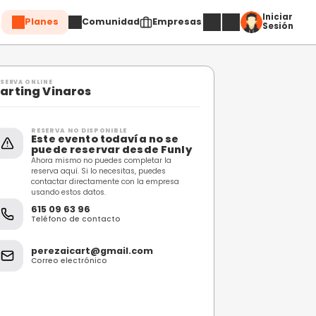
Planes
Comuni
Compartir
RESERVA ONLINE
Karting Vinaros
RESERVA NO DISPONIBL
 Castellon
Este evento toda
puede reservar 
Ahora mismo no puedes c
reserva aquí. Si lo necesi
contactar directamente 
usando estos datos.
615 09 63 96
Teléfono de contacto
perezaicart@gmai