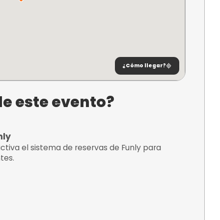
ncuentra?
úmero
Vinaròs,