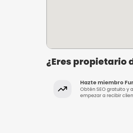
¿Dónde se e
Karting Vinaros
Partida Ameradores sin n
Dirección, Vía Pista, 12500 
Castellón, Castellon