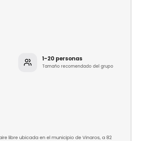
os
1-20 personas
 de la
Tamaño recomenda