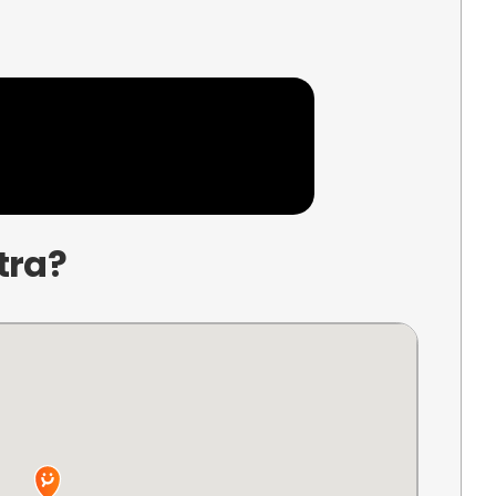
úmero, Vía Pista, 12500 Vinaròs, Castellón
ento