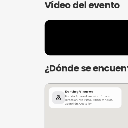
Teléfono 1: 601 43 58 19
Teléfono 2: 615 09 63 96
Email: perezaicart@gmail.com
Dirección: Partida Ameradores sin n
Karts
Vídeo del ev