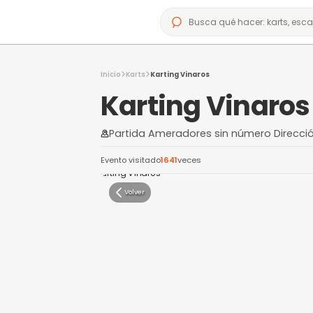
Inicio
Karts
Karting Vinaros
Karting Vi
Partida Ameradores sin núme
Evento visitado
1641
veces
Volver