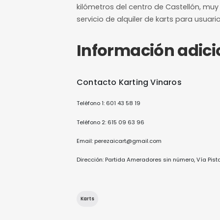
12 horas de a
Margen mínimo pa
¿De qué trat
Karting Vinaros es una pista
kilómetros del centro de Ca
servicio de alquiler de karts
Información
Contacto Karting Vinar