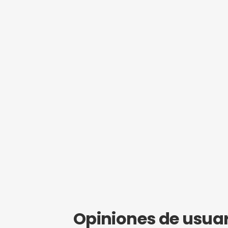
¿Eres propie
Hazte mi
Obtén SEO g
empezar a r