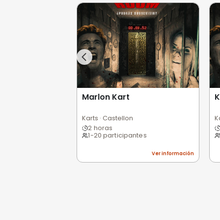
Opiniones de
0,0
/5
Pésimo
(0)