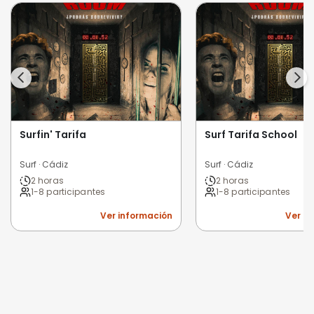
Surfin' Tarifa
Surf Tarifa School
Surf · Cádiz
Surf · Cádiz
2 horas
2 horas
1-8 participantes
1-8 participantes
Ver información
Ver i