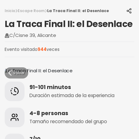
Inicio
Escape Room
La Traca Final II: el Desenlace
La Traca Final II: el Desenlace
C/Cisne 39, Alicante
Evento visitado
944
veces
Volver
91-101 minutos
Duración estimada de la experiencia
4-8 personas
Tamaño recomendado del grupo