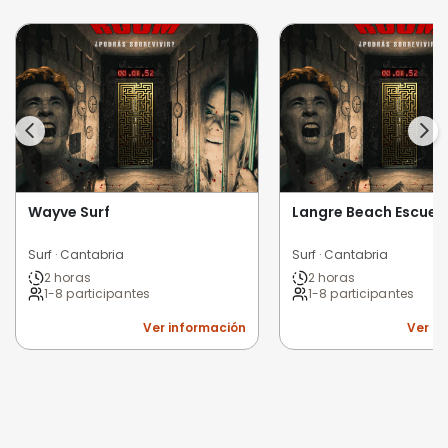
Wayve Surf
Langre Beach Escuela
Surf · Cantabria
Surf · Cantabria
2 horas
2 horas
1-8 participantes
1-8 participantes
Ver información
Ver i