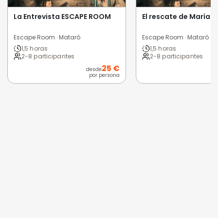
La Entrevista ESCAPE ROOM
El rescate de María
Escape Room · Mataró
Escape Room · Mataró
1,5 horas
1,5 horas
2-8 participantes
2-8 participantes
25 €
desde
d
por persona