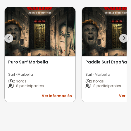
Puro Surf Marbella
Paddle Surf España
Surf · Marbella
Surf · Marbella
2 horas
2 horas
1-8 participantes
1-8 participantes
Ver información
Ver i