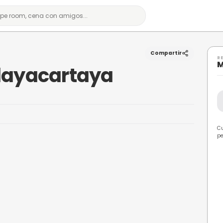
artaya
olel Playacartaya
Huelva