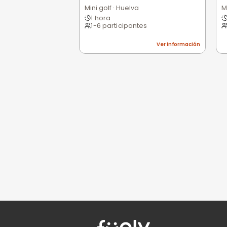
0,0
/5
Pésimo
(0)
Basado en 0 valoracio
Todavía no hay opi
Sé la primera persona e