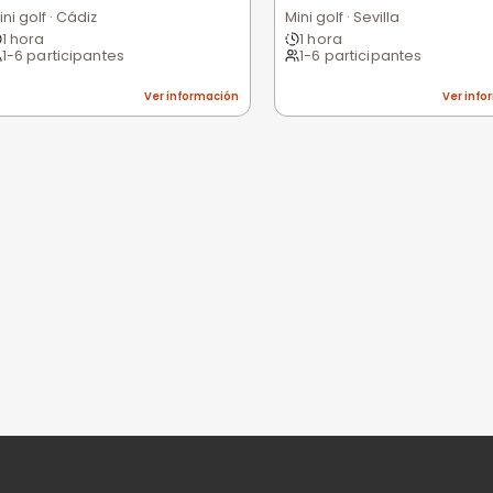
Excelente
Bueno
Medio
Malo
Pésimo
nes
niones
n valorar esta experiencia.