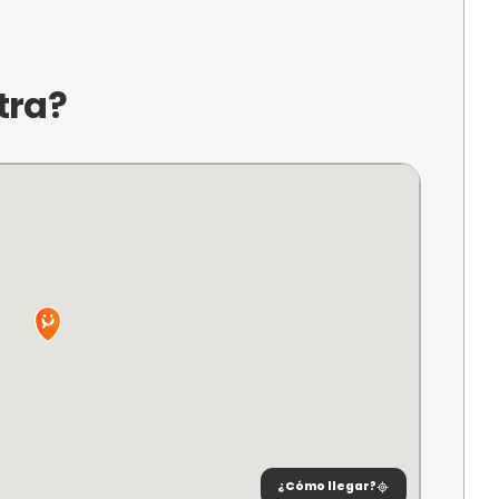
a?
ini Golf Holel Playacartaya, un emocionante paraí
 Disfruta de un vibrante campo de mini golf rode
eal para crear recuerdos inolvidables. Perfecto p
rde con amigos, ¡la aventura te espera en cada 
ncuentra?