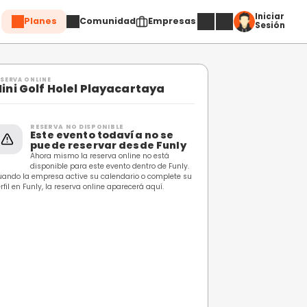
Planes
Comuni
Compartir
RESERVA ONLINE
Mini Golf Holel Playa
RESERVA NO DISPONIBL
Este evento toda
puede reservar 
Ahora mismo la reserva o
disponible para este even
Cuando la empresa active su calend
perfil en Funly, la reserva online apa