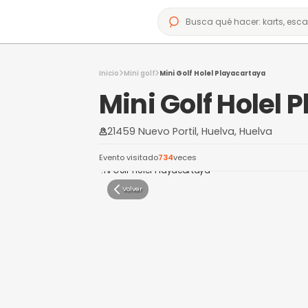
Inicio
Mini golf
Mini Golf Holel Playac
Mini Golf H
21459 Nuevo Portil, Huelva, 
Evento visitado
734
veces
Volver