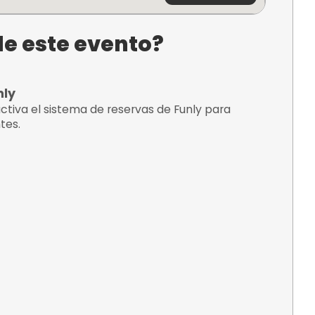
acartaya
, Huelva
¿C
tario de este evento?