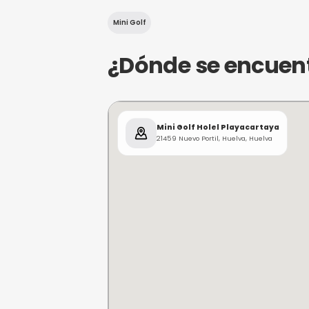
¿De qué trat
¡Descubre la diversión en M
entretenimiento en Huelva!
impresionantes paisajes, id
escapada familiar o una ta
Mini Golf
¿Dónde se e