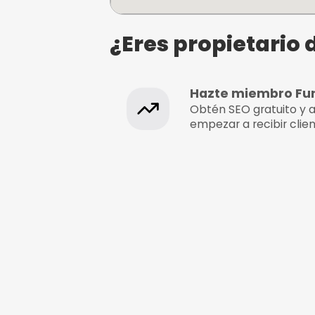
Mini Golf Holel Play
21459 Nuevo Portil, Huelva
¿Eres propie