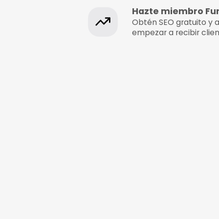
¿Eres propie
Hazte mi
Obtén SEO g
empezar a r