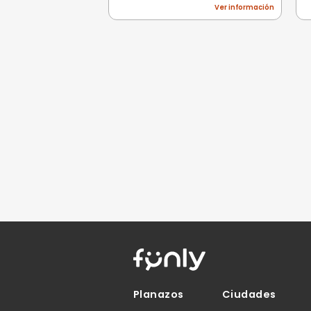
Pésimo
(0)
Basado en 0 valoracio
Todavía no hay opi
Sé la primera persona e
Eventos rel