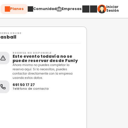
Planes
Comuni
Compartir
RESERVA ONLINE
Oasball
RESERVA NO DISPONIBL
Este evento toda
puede reservar 
Ahora mismo no puedes c
reserva aquí. Si lo necesi
contactar directamente 
usando estos datos.
691 50 17 27
Teléfono de contacto