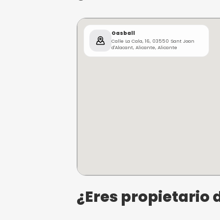
12 horas de a
Margen mínimo pa
Airsoft Y Paintball
¿Dónde se e
Oasball
Calle La Cala, 16, 03550 S
d'Alacant, Alicante, Alicant