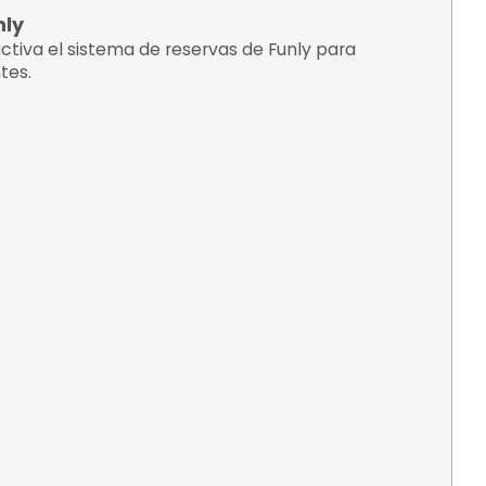
¿C
tario de este evento?
embro Funly
ratuito y activa el sistema de reservas de Fu
ecibir clientes.