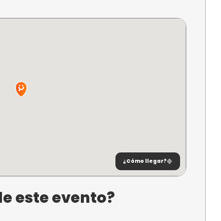
ntelación
ra reservar
ncuentra?
ant Joan
e