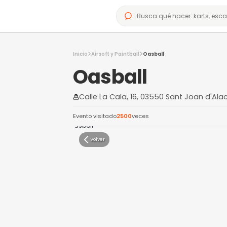
Inicio
Airsoft y Paintball
Oasball
Oasball
Calle La Cala, 16, 03550 San
Evento visitado
2500
veces
Volver