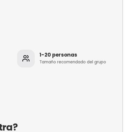
os
1-20 personas
 de la
Tamaño recomenda