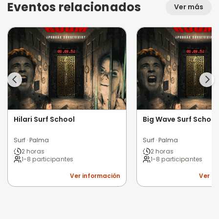
Eventos relacionados
Ver más
Hilari Surf School
Big Wave Surf School
Surf · Palma
Surf · Palma
2 horas
2 horas
1-8 participantes
1-8 participantes
Ver información
Ver i