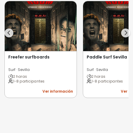
Freefer surfboards
Paddle Surf Sevilla
Surf · Sevilla
Surf · Sevilla
2 horas
2 horas
1-8 participantes
1-8 participantes
Ver información
Ver i