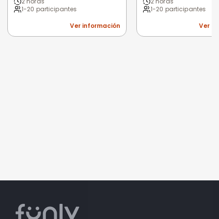
2 horas
2 horas
1-20 participantes
1-20 participantes
Ver información
Ver i