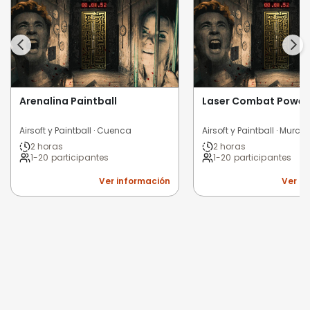
Arenalina Paintball
Laser Combat Power
Airsoft y Paintball · Cuenca
Airsoft y Paintball · Murcia
2 horas
2 horas
1-20 participantes
1-20 participantes
Ver información
Ver i