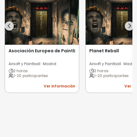
Asociación Europea de Paintball AEDP
Planet Reball
Airsoft y Paintball · Madrid
Airsoft y Paintball · Madrid
2 horas
2 horas
1-20 participantes
1-20 participantes
Ver información
Ver i