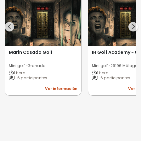
Marin Casado Golf
IH Golf Academy - G
Mini golf · Granada
Mini golf · 29196 Málaga
1 hora
1 hora
1-6 participantes
1-6 participantes
Ver información
Ver i