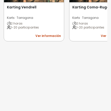
Karting Vendrell
Karting Coma-Ruga
Karts · Tarragona
Karts · Tarragona
2 horas
2 horas
1-20 participantes
1-20 participantes
Ver información
Ver i