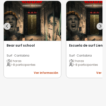
Bear surf school
Escuela de surf Lienc
Surf · Cantabria
Surf · Cantabria
2 horas
2 horas
1-8 participantes
1-8 participantes
Ver información
Ver i