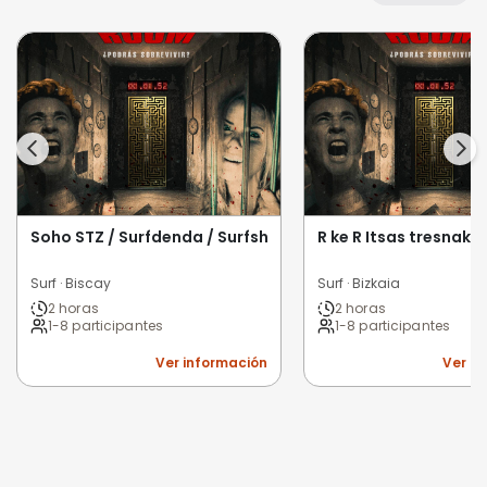
Soho STZ / Surfdenda / Surfshop
R ke R Itsas tresnak
Surf · Biscay
Surf · Bizkaia
2 horas
2 horas
1-8 participantes
1-8 participantes
Ver información
Ver i