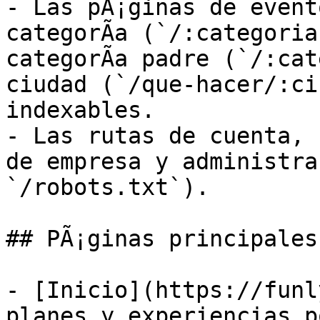
- Las pÃ¡ginas de event
categorÃ­a (`/:categoria
categorÃ­a padre (`/:cat
ciudad (`/que-hacer/:ci
indexables.

- Las rutas de cuenta, 
de empresa y administra
`/robots.txt`).

## PÃ¡ginas principales

- [Inicio](https://funl
planes y experiencias po