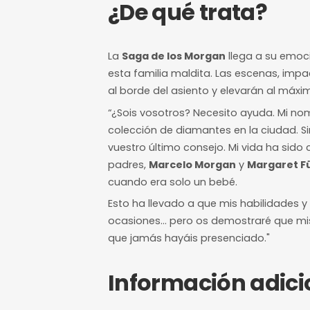
7/10
Nivel de dificultad
12 horas de a
Margen mínimo pa
¿De qué trat
La
Saga de los Morgan
lleg
esta familia maldita. Las 
al borde del asiento y elev
“¿Sois vosotros? Necesito 