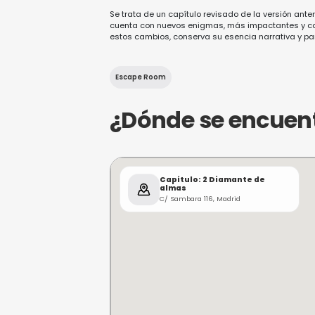
colección de diamantes en l
vuestro último consejo. Mi
padres,
Marcelo Morgan
y
cuando era solo un bebé.
Esto ha llevado a que mis 
ocasiones… pero os demost
que jamás hayáis presenci
Información
Se trata de un capítulo revisado de
cuenta con nuevos enigmas, más i
estos cambios, conserva su esencia 