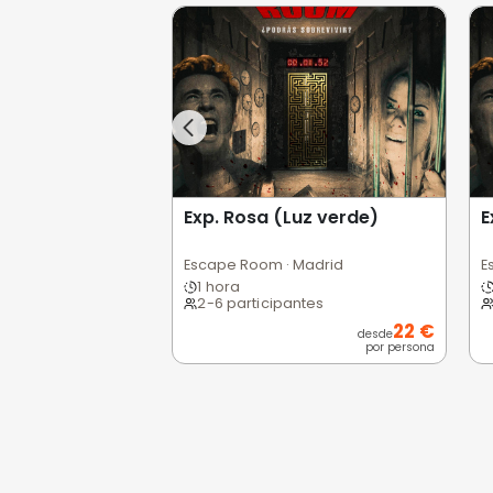
Opiniones de
0,0
/5
Pésimo
(0)