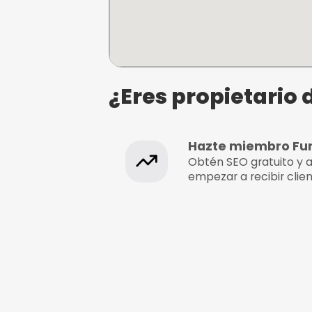
Escape Room
¿Dónde se e
Capítulo: 2 Diamante
almas
C/ Sambara 116, Madrid