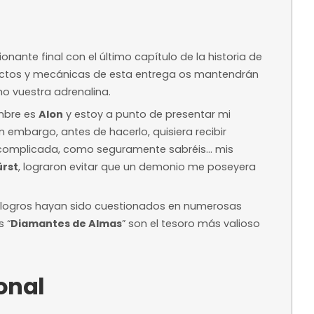
Desde 28,00 €
Precio base según 
 orientativo
disponibilidad
ntelación
ra reservar
a?
a a su emocionante final con el último capítulo de
escenas, impactos y mecánicas de esta entrega 
arán al máximo vuestra adrenalina.
ayuda. Mi nombre es
Alon
y estoy a punto de pres