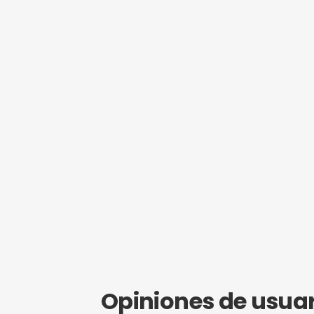
¿Eres propie
Hazte mi
Obtén SEO g
empezar a r