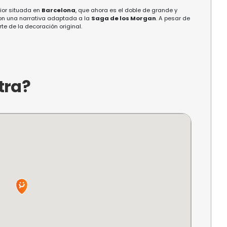
a ciudad. Sin embargo, antes de hacerlo, quisiera
 vida ha sido complicada, como seguramente sab
Margaret Fürst
, lograron evitar que un demoni
habilidades y logros hayan sido cuestionados en
raré que mis “
Diamantes de Almas
” son el tes
ado."
 adicional
 la versión anterior situada en
Barcelona
, que ahora es el do
mpactantes y con una narrativa adaptada a la
Saga de los 
narrativa y parte de la decoración original.