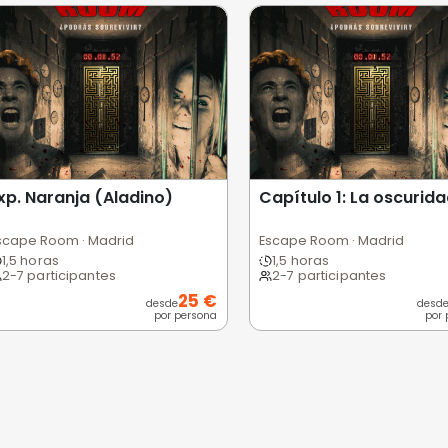
 usuarios
Excelente
Bueno
Medio
Malo
Pésimo