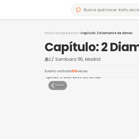
Inicio
Escape Room
Capítulo: 2 Diama
Capítulo: 
C/ Sambara 116, Madrid
Evento visitado
516
veces
Volver