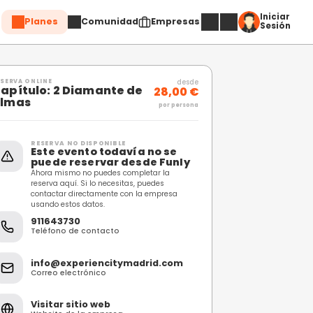
Planes
Comuni
Compartir
RESERVA ONLINE
Capítulo: 2 Diamante
s
almas
RESERVA NO DISPONIBL
Este evento toda
puede reservar 
Ahora mismo no puedes c
reserva aquí. Si lo necesi
contactar directamente 
usando estos datos.
911643730
Teléfono de contacto