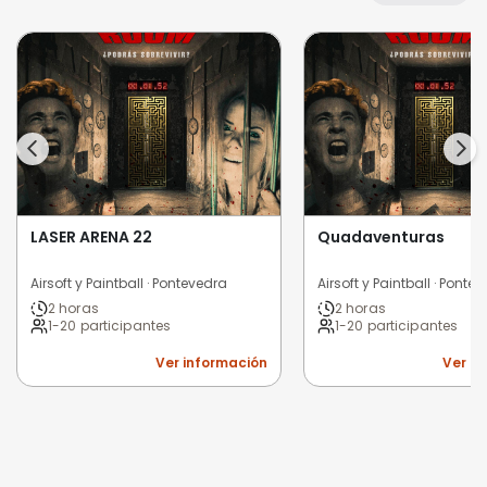
LASER ARENA 22
Quadaventuras
Airsoft y Paintball · Pontevedra
Airsoft y Paintball · Ponte
2 horas
2 horas
1-20 participantes
1-20 participantes
Ver información
Ver i