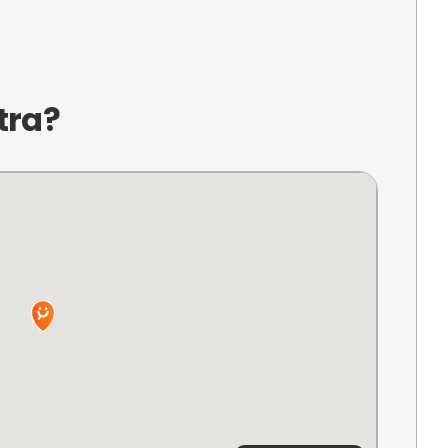
a?
a Av. de Niza en Alicante, ofrece una experiencia ún
ble. Los visitantes pueden deslizarse sobre las a
 Mediterráneo, combinando emoción y tranquilida
 ideal para aquellos que buscan una aventura acu
.
ncuentra?