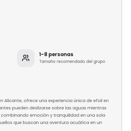
os
1-8 personas
 de la
Tamaño recomenda