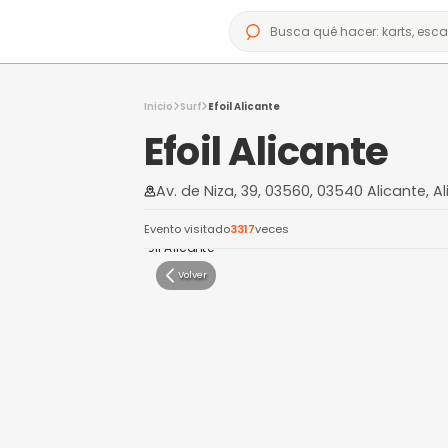
Inicio
Surf
Efoil Alicante
Efoil Alican
Av. de Niza, 39, 03560, 0354
Evento visitado
3317
veces
Volver