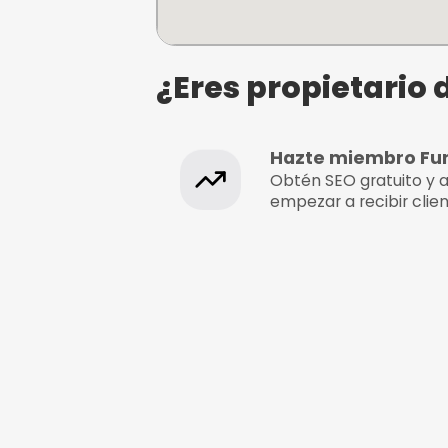
Efoil Alicante
Av. de Niza, 39, 03560, 0
Alicante, Alicante
¿Eres propie