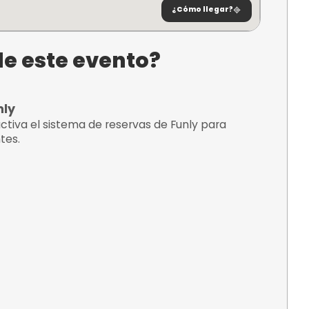
3540
¿C
tario de este evento?