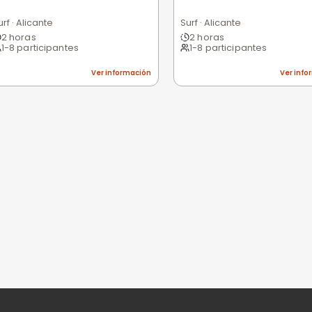
Excelente
Bueno
Medio
Malo
Pésimo
nes
niones
n valorar esta experiencia.