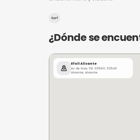
¿De qué trat
Efoil Alicante, ubicado en l
un entorno costero iniguala
disfrutan de la belleza del
actividad. Este espacio es
ambiente íntimo y exclusivo
Surf
¿Dónde se e