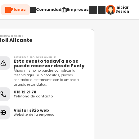
Planes
Comuni
Compartir
RESERVA ONLINE
Efoil Alicante
RESERVA NO DISPONIBL
Este evento toda
puede reservar 
Ahora mismo no puedes c
reserva aquí. Si lo necesi
contactar directamente 
usando estos datos.
613 12 21 78
Teléfono de contacto
Visitar sitio web