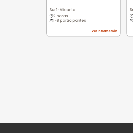
0,0
/5
Pésimo
(0)
Basado en 0 valoracio
Todavía no hay opi
Sé la primera persona e