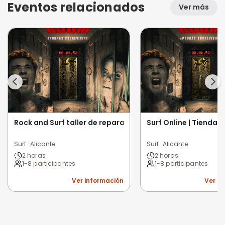
Eventos relacionados
Ver más
Rock and Surf taller de reparación de tablas. Rock and B
Surf Online | Tienda d
Surf · Alicante
Surf · Alicante
2 horas
2 horas
1-8 participantes
1-8 participantes
Ver información
Ver i