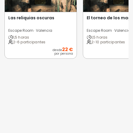
Las reliquias oscuras
El torneo de los mag
Escape Room · Valencia
Escape Room · Valencia
1,5 horas
1,5 horas
2-6 participantes
2-10 participantes
22 €
desde
d
por persona