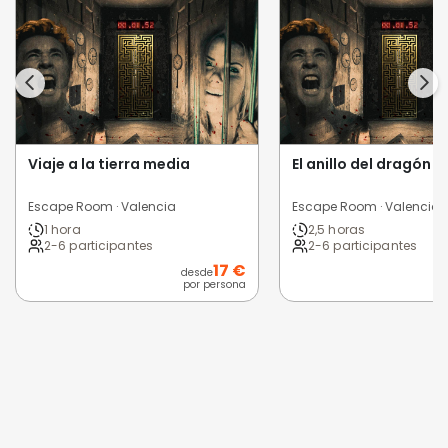
Viaje a la tierra media
El anillo del dragón
Escape Room · Valencia
Escape Room · Valencia
1 hora
2,5 horas
2-6 participantes
2-6 participantes
17 €
desde
d
por persona