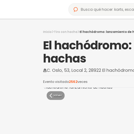
Inicio
Tiro con hacha
El hachódromo: 
El hachódr
hachas
C. Oslo, 53, Local 2, 28922 
Evento visitado
2562
veces
Volver