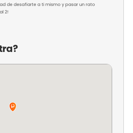
a?
zar hachas en El hachódromo, el lugar donde la 
d! Perfecto para grupos de amigos o eventos espe
ción de hacer blanco mientras disfrutas de un am
ta oportunidad de desafiarte a ti mismo y pasar 
Oslo, 53, Local 2!
ncuentra?