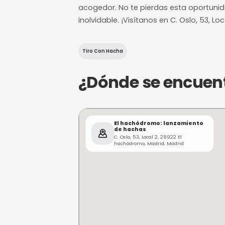
¿De qué trat
¡Descubre la emoción de lan
diversión se unen en Madri
experimentarás la satisfac
acogedor. No te pierdas es
inolvidable. ¡Visítanos en C. 
Tiro Con Hacha
¿Dónde se e