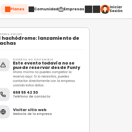
Planes
Comuni
Compartir
RESERVA ONLINE
El hachódromo: lanz
de
hachas
RESERVA NO DISPONIBL
Este evento toda
puede reservar 
Ahora mismo no puedes c
reserva aquí. Si lo necesi
contactar directamente 
usando estos datos.
658 55 42 30
Teléfono de contacto