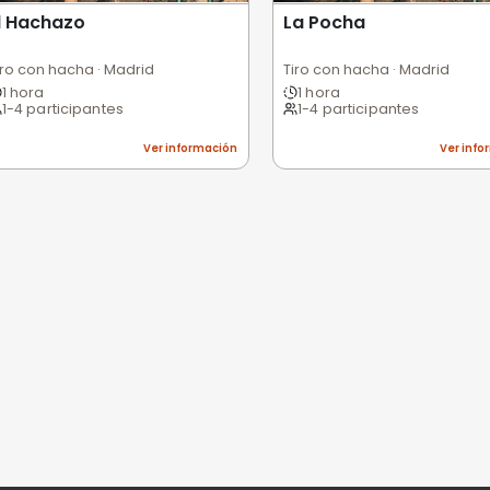
Excelente
Bueno
Medio
Malo
Pésimo
nes
niones
n valorar esta experiencia.