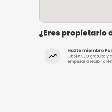
El hachódromo: lanz
de hachas
C. Oslo, 53, Local 2, 28922 E
hachódromo, Madrid, Madr