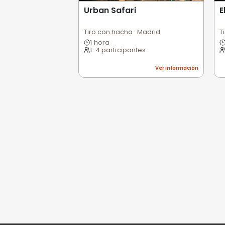
0,0
/5
Pésimo
(0)
Basado en 0 valoracio
Todavía no hay opi
Sé la primera persona e