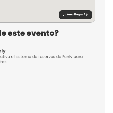
amiento
l
id
¿C