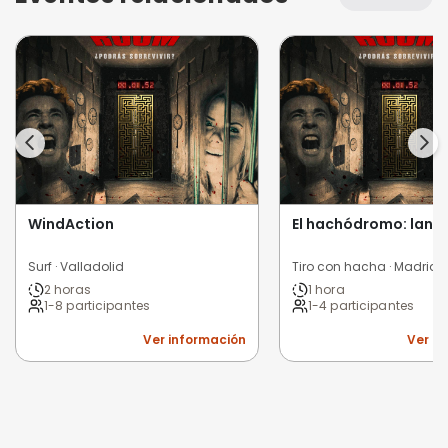
WindAction
El hachódromo: lanz
Surf · Valladolid
Tiro con hacha · Madrid
2 horas
1 hora
1-8 participantes
1-4 participantes
Ver información
Ver i