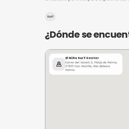
¿De qué trat
El Niño Surf Center, ubicad
amantes del surf y activid
la oportunidad de disfrutar 
conectar con el mar y la nat
un destino perfecto para ex
Surf
¿Dónde se e