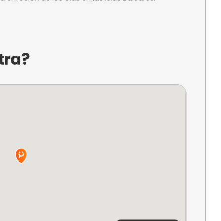
a?
o en la hermosa Platja de Palma, es un espacio de
ades acuáticas. Con un ambiente amigable y prof
del paddle surf en un entorno idílico, ideal para
uraleza. Su ubicación privilegiada en Can Pastilla
perimentar la emoción de las olas en las Islas Ba
ncuentra?