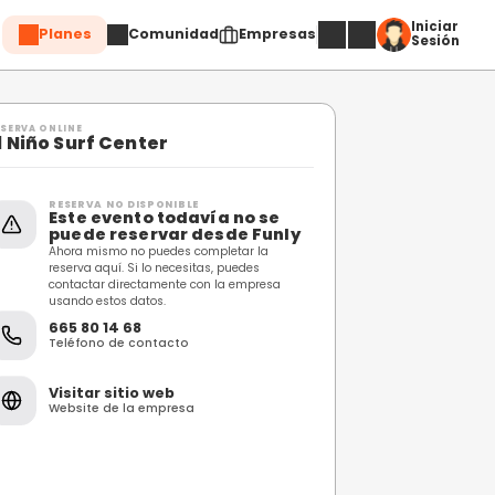
Planes
Comuni
Compartir
RESERVA ONLINE
El Niño Surf Center
RESERVA NO DISPONIBL
Este evento toda
puede reservar 
Ahora mismo no puedes c
reserva aquí. Si lo necesi
contactar directamente 
usando estos datos.
665 80 14 68
Teléfono de contacto
Visitar sitio web