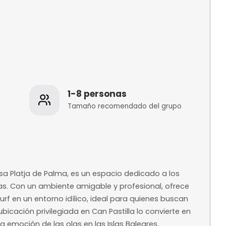
os
1-8 personas
 de la
Tamaño recomenda