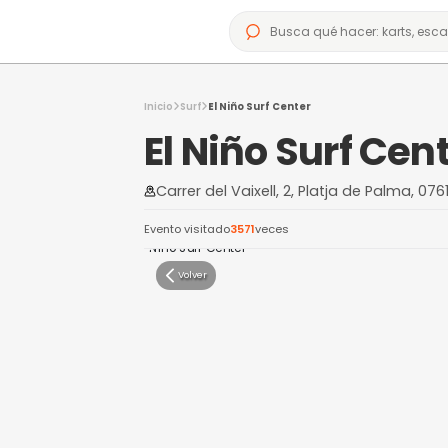
Inicio
Surf
El Niño Surf Center
El Niño Sur
Carrer del Vaixell, 2, Platja 
Evento visitado
3571
veces
Volver