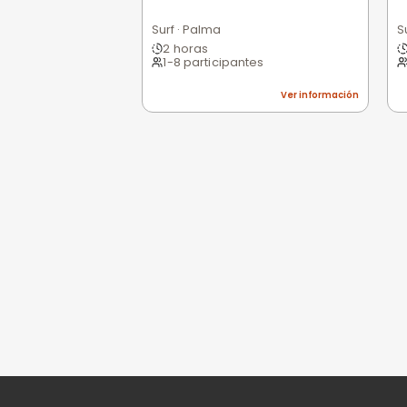
0,0
/5
Pésimo
(0)
Basado en 0 valoracio
Todavía no hay opi
Sé la primera persona e