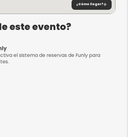
a de Palma,
lears,
¿C
tario de este evento?