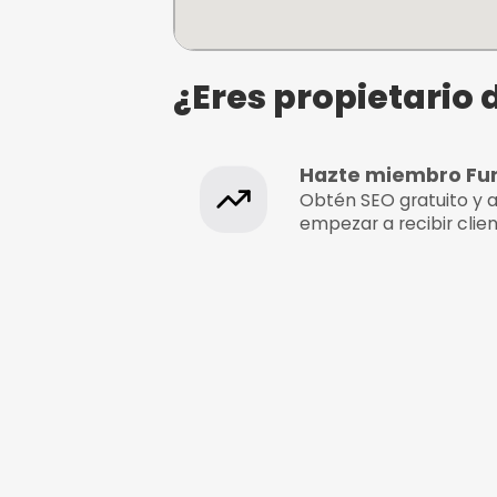
El Niño Surf Center
Carrer del Vaixell, 2, Platj
07610 Can Pastilla, Illes Ba
Palma
¿Eres propie