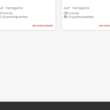
Excelente
Bueno
Medio
Malo
Pésimo
nes
niones
n valorar esta experiencia.