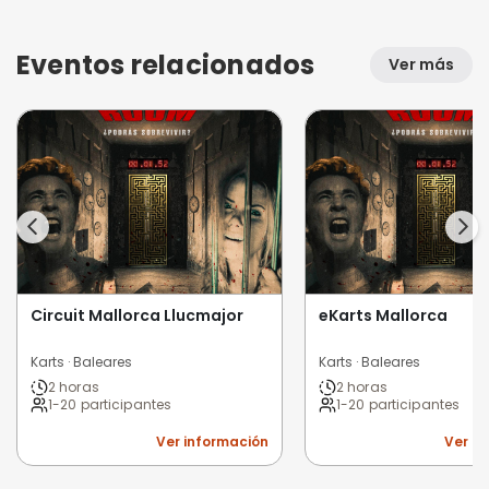
Eventos relacionados
Ver más
Circuit Mallorca Llucmajor
eKarts Mallorca
Karts · Baleares
Karts · Baleares
2 horas
2 horas
1-20 participantes
1-20 participantes
Ver información
Ver i