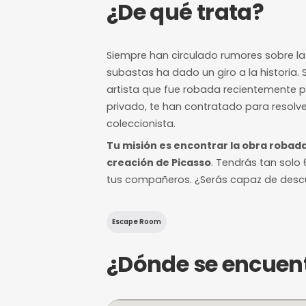
7/10
Nivel de dificultad
12 horas de a
Margen mínimo pa
¿De qué trat
Siempre han circulado rumo
subastas ha dado un giro a 
artista que fue robada rec
privado, te han contratado 