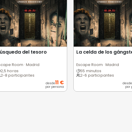
 usuarios
Excelente
Bueno
Medio
Malo
Pésimo