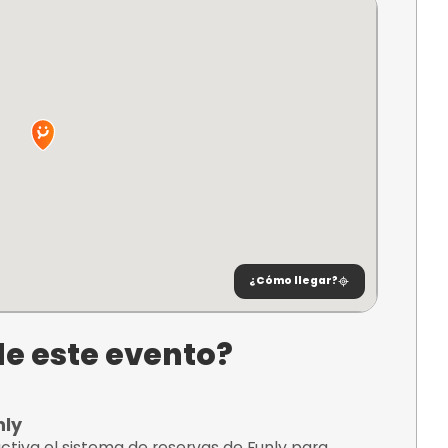
 obra robada y confirmar que se trata de una a
rás tan solo 60 minutos para llevar a cabo esta t
az de descubrir la verdad detrás de esta enigmá
ncuentra?