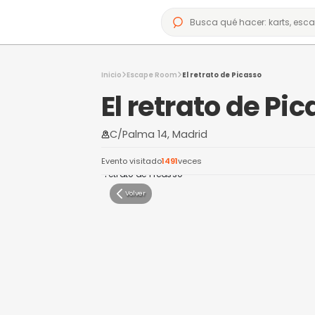
Inicio
Escape Room
El retrato de Pica
El retrato 
C/Palma 14, Madrid
Evento visitado
1491
veces
Volver