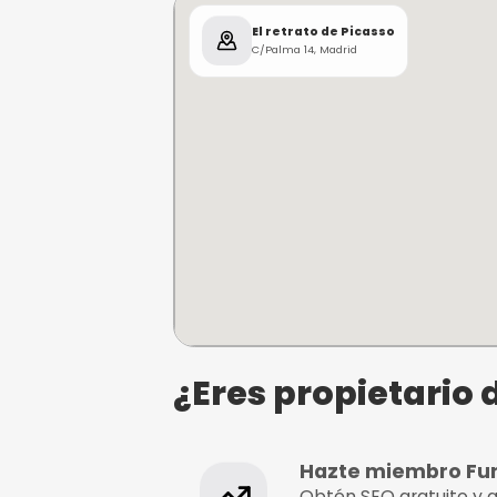
coleccionista.
Tu misión es encontrar la
creación de Picasso
. Tend
tus compañeros. ¿Serás cap
Escape Room
¿Dónde se e
El retrato de Picasso
C/Palma 14, Madrid