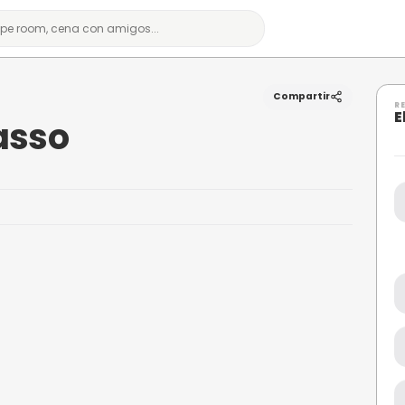
sso
de Picasso