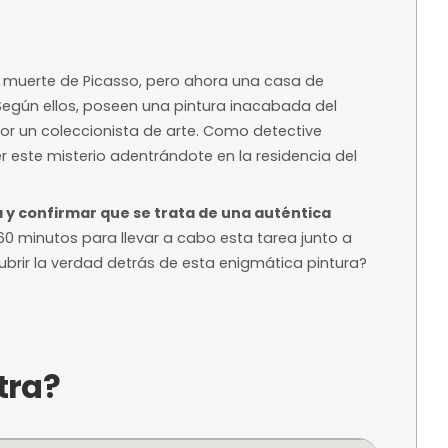
Desde 20,00 €
Precio base según 
 orientativo
disponibilidad
ntelación
ra reservar
a?
res sobre la muerte de Picasso, pero ahora una
la historia. Según ellos, poseen una pintura ina
ientemente por un coleccionista de arte. Como d
para resolver este misterio adentrándote en la re