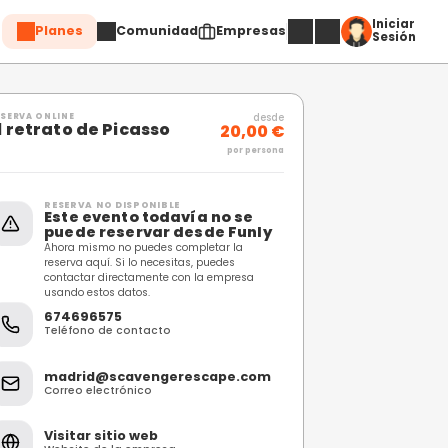
Planes
Comuni
Compartir
RESERVA ONLINE
El retrato de Picasso
RESERVA NO DISPONIBL
Este evento toda
puede reservar 
Ahora mismo no puedes c
reserva aquí. Si lo necesi
contactar directamente 
usando estos datos.
674696575
Teléfono de contacto