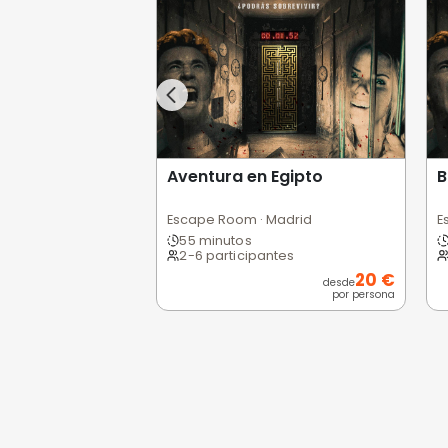
Opiniones de
0,0
/5
Pésimo
(0)