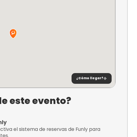
ncia donde podrás
interactuar con el entorno 
cido y descubre la emocionante historia de esta
a
puedes perder! ¡Ven y vive la experiencia!
ncuentra?