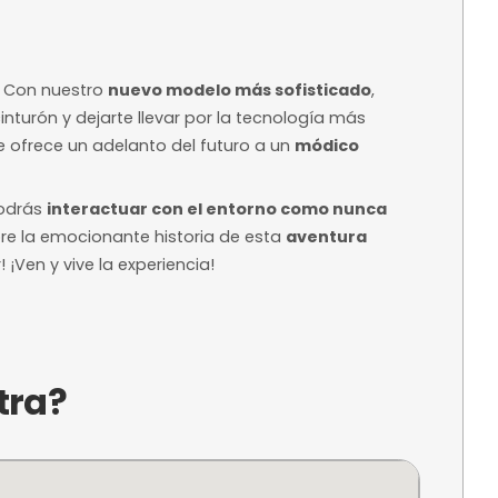
Desde 18,00 € 
Precio base según 
 orientativo
disponibilidad
ntelación
ra reservar
a?
iencia única? Con nuestro
nuevo modelo más sof
rocharte el cinturón y dejarte llevar por la tecno
la Ciencia te ofrece un adelanto del futuro a un