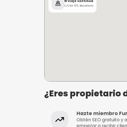
Sumérgete en una experie
antes
. Explora lo descono
gráfica en vivo
. ¡No te lo 
Escape Room
¿Dónde se e
El viaje continua
C/Clot 133, Barcelona