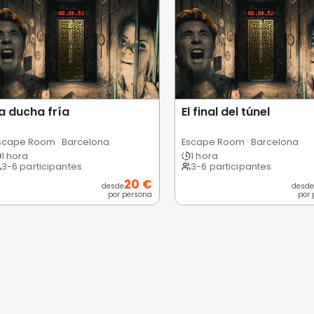
 usuarios
Excelente
Bueno
Medio
Malo
Pésimo
nes