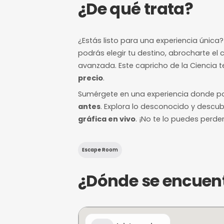
7/10
Nivel de dificultad
12 horas de a
Margen mínimo pa
¿De qué trat
¿Estás listo para una exper
podrás elegir tu destino, ab
avanzada. Este capricho de 
precio
.