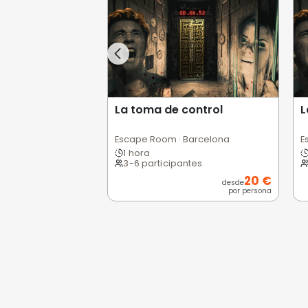
Opiniones de
0,0
/5
Pésimo
(0)
Basado en 0 valoracio