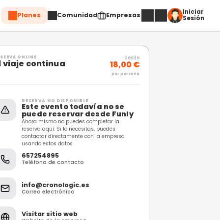
Planes
Comuni
Compartir
RESERVA ONLINE
El viaje continua
RESERVA NO DISPONIBL
Este evento toda
puede reservar 
Ahora mismo no puedes c
reserva aquí. Si lo necesi
contactar directamente 
usando estos datos.
657254895
Teléfono de contacto