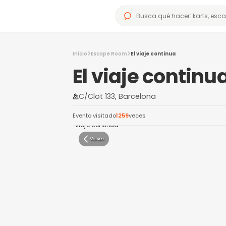
Inicio
Escape Room
El viaje continua
El viaje co
C/Clot 133, Barcelona
Evento visitado
1259
veces
Volver