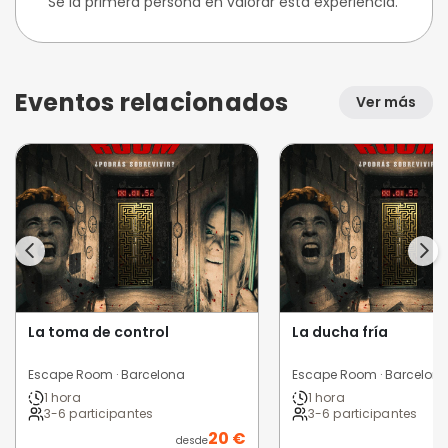
Sé la primera persona en valorar esta experiencia.
Eventos relacionados
Ver más
La toma de control
La ducha fría
Escape Room · Barcelona
Escape Room · Barcelon
1 hora
1 hora
3-6 participantes
3-6 participantes
20 €
desde
d