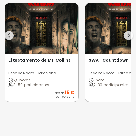
El testamento de Mr. Collins
SWAT Countdown
Escape Room · Barcelona
Escape Room · Barcelon
2,5 horas
1 hora
8-50 participantes
2-30 participantes
15 €
desde
por persona