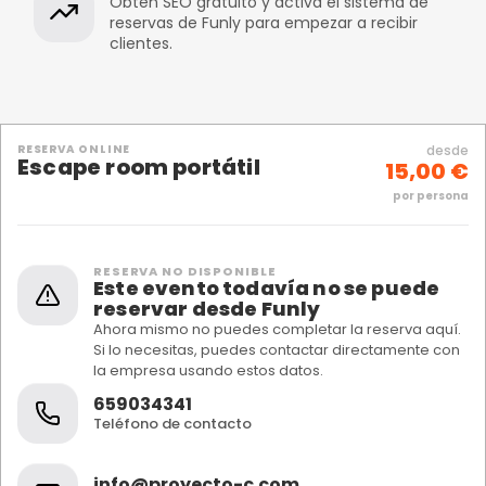
Obtén SEO gratuito y activa el sistema de
reservas de Funly para empezar a recibir
clientes.
RESERVA ONLINE
desde
Escape room portátil
15,00 €
por persona
RESERVA NO DISPONIBLE
Este evento todavía no se puede
reservar desde Funly
Ahora mismo no puedes completar la reserva aquí.
Si lo necesitas, puedes contactar directamente con
la empresa usando estos datos.
659034341
Teléfono de contacto
info@proyecto-c.com