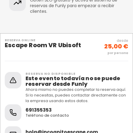
Obtén SEO gratuito y activa el sistema de
reservas de Funly para empezar a recibir
clientes.
RESERVA ONLINE
desde
Escape Room VR Ubisoft
25,00 €
por persona
RESERVA NO DISPONIBLE
Este evento todavía no se puede
reservar desde Funly
Ahora mismo no puedes completar la reserva aquí.
Si lo necesitas, puedes contactar directamente con
la empresa usando estos datos.
691355353
Teléfono de contacto
hola@incognitoescape.com