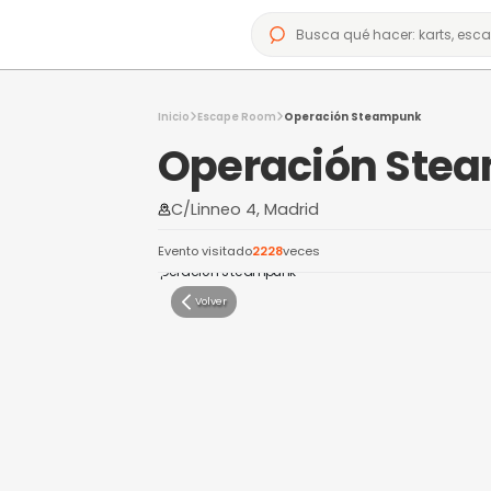
Inicio
Escape Room
Operación Steam
Operación
C/Linneo 4, Madrid
Evento visitado
2228
veces
Volver