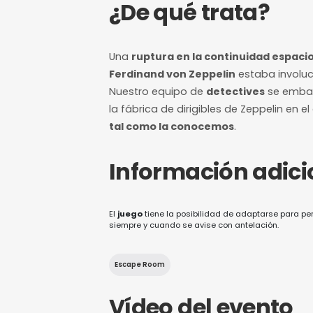
7/10
Nivel de dificultad
12 horas de a
Margen mínimo pa
¿De qué trat
Una
ruptura en la contin
Ferdinand von Zeppelin
es
Nuestro equipo de
detecti
la fábrica de dirigibles de 