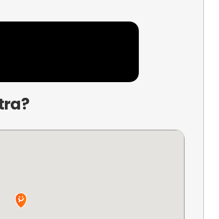
 adicional
daptarse para personas embarazadas, con discapacidad motora
lación.
ento