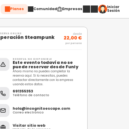
Planes
Comuni
Compartir
RESERVA ONLINE
Operación Steampu
RESERVA NO DISPONIBL
Este evento toda
puede reservar 
Ahora mismo no puedes c
reserva aquí. Si lo necesi
contactar directamente 
usando estos datos.
691355353
Teléfono de contacto