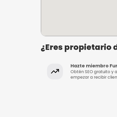
¿Dónde se e
Operación Steampu
C/Linneo 4, Madrid