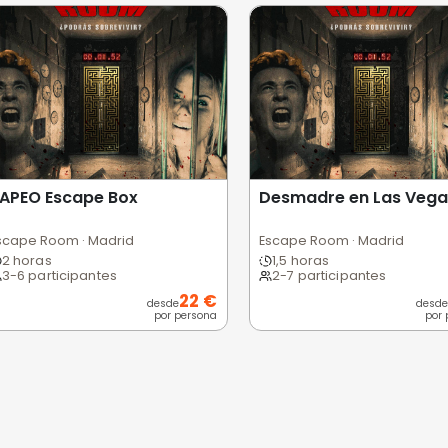
 usuarios
Excelente
Bueno
Medio
Malo
Pésimo