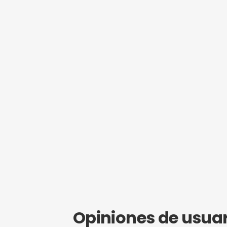
¿Eres propie
Hazte mi
Obtén SEO g
empezar a r