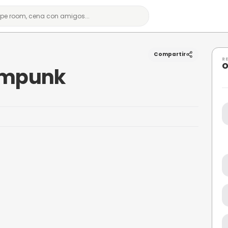
punk
 Steampunk