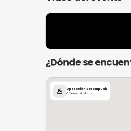
tal como la conocemos
.
Información
El
juego
tiene la posibilidad de a
siempre y cuando se avise con ante
Escape Room
Vídeo del ev