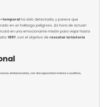
Desde 22,00 € 
Precio base según 
 orientativo
disponibilidad
ntelación
ra reservar
a?
uidad espacio-temporal
ha sido detectada, y pa
taba involucrado en un hallazgo peligroso. ¡Es ho
ves
se embarcará en una emocionante misión par
Zeppelin en el año
1897
, con el objetivo de
rescatar