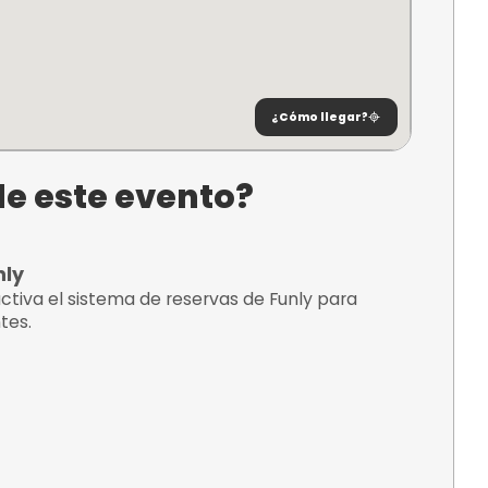
ncuentra?
nk