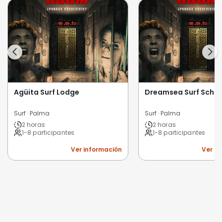
Agüita Surf Lodge
Dreamsea Surf Schoo
Surf · Palma
Surf · Palma
2 horas
2 horas
1-8 participantes
1-8 participantes
Ver información
Ver i