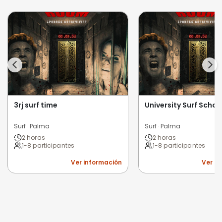
3rj surf time
University Surf Schoo
Surf · Palma
Surf · Palma
2 horas
2 horas
1-8 participantes
1-8 participantes
Ver información
Ver i