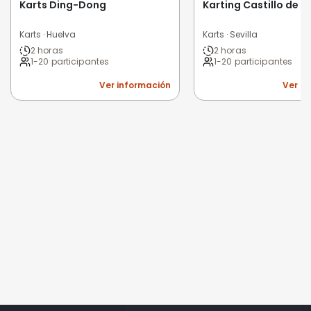
Karts Ding-Dong
Karting Castillo de 
Karts · Huelva
Karts · Sevilla
2 horas
2 horas
1-20 participantes
1-20 participantes
Ver información
Ver i