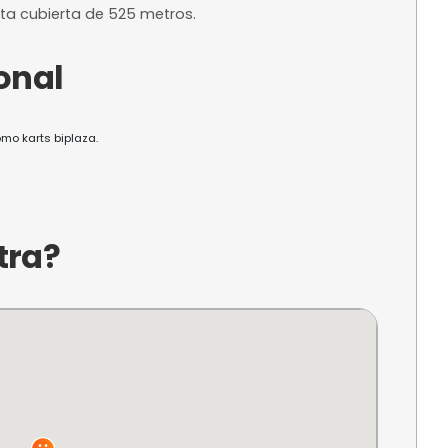
€ por persona
24 horas de an
 modalidad y
Margen mínimo para
a?
equipado con la última tecnología en tiempos y s
ca en una pista cubierta de 525 metros.
 adicional
y adultos, así como karts biplaza.