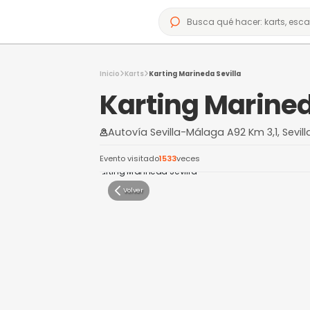
Inicio
Karts
Karting Marineda Sevilla
Karting Ma
Autovía Sevilla-Málaga A92 K
Evento visitado
1533
veces
Volver