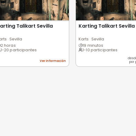
 usuarios
Excelente
Bueno
Medio
Malo
Pésimo
nes