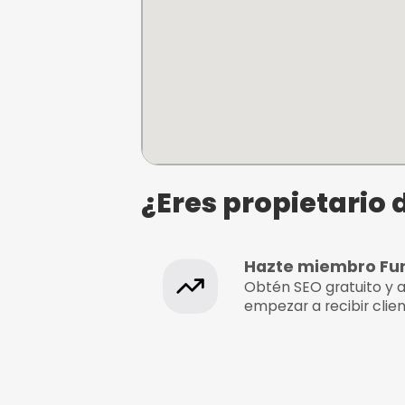
Karts
¿Dónde se e
Karting Marineda Sev
Autovía Sevilla-Málaga A92
Sevilla