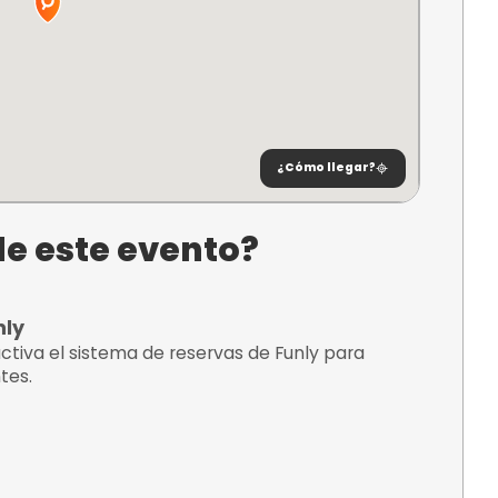
ncuentra?
illa
 Km 3,1,