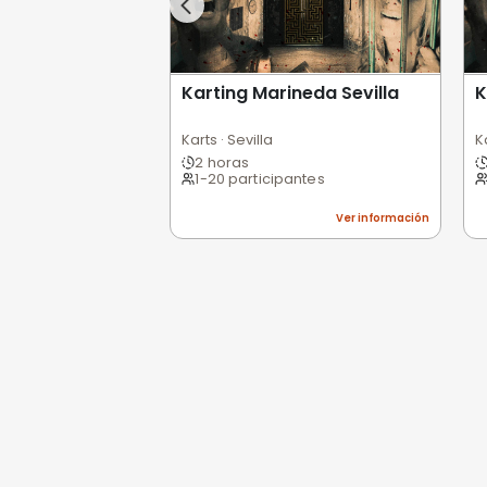
Opiniones de
0,0
/5
Pésimo
(0)
Basado en 0 valoracio