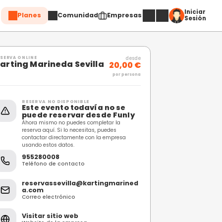
Planes
Comuni
Compartir
RESERVA ONLINE
Karting Marineda Sev
RESERVA NO DISPONIBL
Este evento toda
puede reservar 
Ahora mismo no puedes c
reserva aquí. Si lo necesi
contactar directamente 
usando estos datos.
955280008
Teléfono de contacto